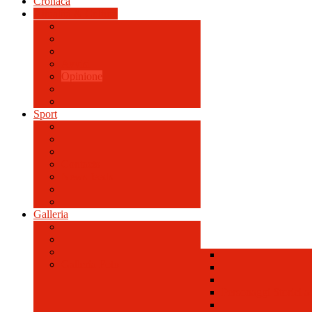
Cronaca
Attualità & Cultura
Avvisi
Opinione
Sport
Contacts
News feeds
Galleria
Galleria Foto
Personaggi Storici a