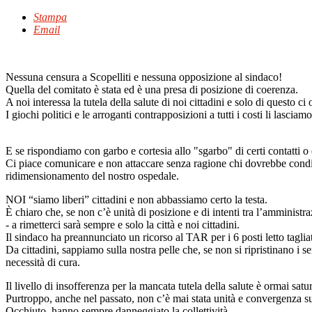
Stampa
Email
Nessuna censura a Scopelliti e nessuna opposizione al sindaco!
Quella del comitato è stata ed è una presa di posizione di coerenza.
A noi interessa la tutela della salute di noi cittadini e solo di questo c
I giochi politici e le arroganti contrapposizioni a tutti i costi li lasciamo
E se rispondiamo con garbo e cortesia allo "sgarbo" di certi contatti o 
Ci piace comunicare e non attaccare senza ragione chi dovrebbe condivide
ridimensionamento del nostro ospedale.
NOI “siamo liberi” cittadini e non abbassiamo certo la testa.
È chiaro che, se non c’è unità di posizione e di intenti tra l’amministra
- a rimetterci sarà sempre e solo la città e noi cittadini.
Il sindaco ha preannunciato un ricorso al TAR per i 6 posti letto tagliat
Da cittadini, sappiamo sulla nostra pelle che, se non si ripristinano i 
necessità di cura.
Il livello di insofferenza per la mancata tutela della salute è ormai satu
Purtroppo, anche nel passato, non c’è mai stata unità e convergenza su q
Occhiuto, hanno sempre danneggiato la collettività.