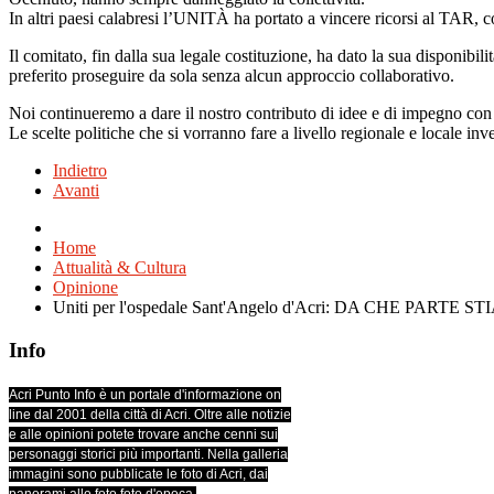
In altri paesi calabresi l’UNITÀ ha portato a vincere ricorsi al TAR, c
Il comitato, fin dalla sua legale costituzione, ha dato la sua disponib
preferito proseguire da sola senza alcun approccio collaborativo.
Noi continueremo a dare il nostro contributo di idee e di impegno con 
Le scelte politiche che si vorranno fare a livello regionale e locale inv
Indietro
Avanti
Home
Attualità & Cultura
Opinione
Uniti per l'ospedale Sant'Angelo d'Acri: DA CHE PARTE S
Info
Acri Punto Info è un portale d'informazione on
line dal 2001 della città di Acri. Oltre alle notizie
e alle opinioni potete trovare anche cenni sui
personaggi storici più importanti. Nella galleria
immagini sono pubblicate le foto di Acri, dai
panorami alle foto foto d'epoca.