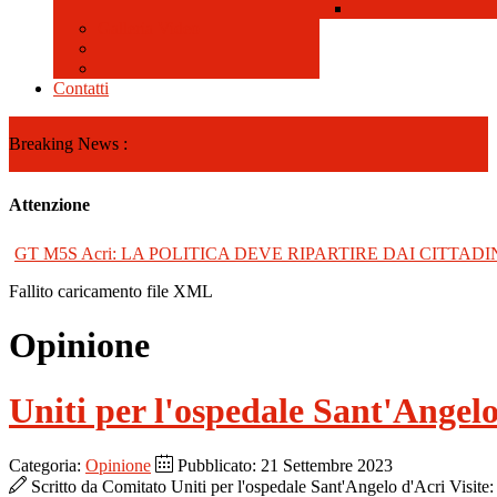
Galleria Video
Contatti
Breaking News :
Attenzione
GT M5S Acri: LA POLITICA DEVE RIPARTIRE DAI CITTADI
Fallito caricamento file XML
Opinione
Uniti per l'ospedale Sant'An
Categoria:
Opinione
Pubblicato: 21 Settembre 2023
Scritto da
Comitato Uniti per l'ospedale Sant'Angelo d'Acri
Visite