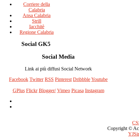
Corriere della
Calabria
Ansa Calabria
Strill
Iacchitè
Regione Calabria
Social
GK5
Social
Media
Link ai più diffusi Social Network
Facebook
Twitter
RSS
Pinterest
Dribbble
Youtube
GPlus
Flickr
Blogger/
Vimeo
Picasa
Instagram
CSS
Copyright ©
Acr
YJSim