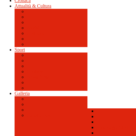
Cronaca
Attualità & Cultura
Avvisi
Opinione
Sport
Contacts
News feeds
Galleria
Galleria Foto
Personaggi Storici a