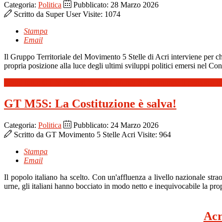
Categoria:
Politica
Pubblicato: 28 Marzo 2026
Scritto da
Super User
Visite: 1074
Stampa
Email
Il Gruppo Territoriale del Movimento 5 Stelle di Acri interviene per c
propria posizione alla luce degli ultimi sviluppi politici emersi nel Co
Leggi tutto: GT M5S Acri boccia Cofone! Si interrompe il percorso di 
GT M5S: La Costituzione è salva!
Categoria:
Politica
Pubblicato: 24 Marzo 2026
Scritto da
GT Movimento 5 Stelle Acri
Visite: 964
Stampa
Email
Il popolo italiano ha scelto. Con un'affluenza a livello nazionale stra
urne, gli italiani hanno bocciato in modo netto e inequivocabile la prop
Acr