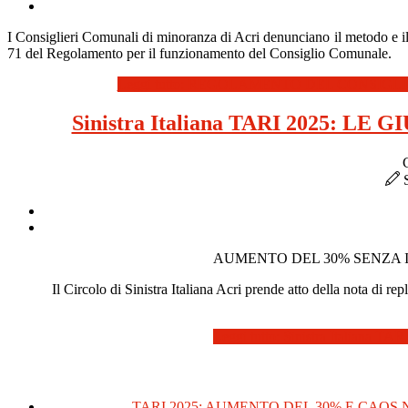
I Consiglieri Comunali di minoranza di Acri denunciano il metodo e il me
71 del Regolamento per il funzionamento del Consiglio Comunale.
Leggi tutto: REGOLAMENTO DEL CONSIGL
Sinistra Italiana TARI 2025:
S
AUMENTO DEL 30% SENZA I
Il Circolo di Sinistra Italiana Acri prende atto della nota di
Leggi tutto: Sinistra Ital
TARI 2025: AUMENTO DEL 30% E CAOS 