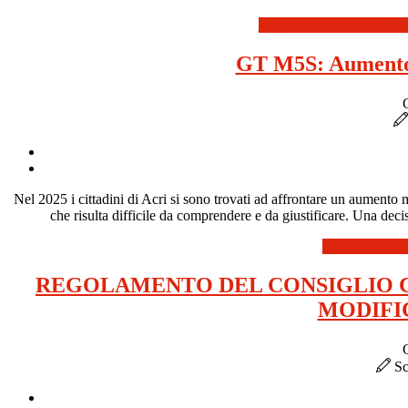
Leggi tutto: Minoranza comp
GT M5S: Aumento T
Nel 2025 i cittadini di Acri si sono trovati ad affrontare un aumento 
che risulta difficile da comprendere e da giustificare. Una decis
Leggi tutto: G
REGOLAMENTO DEL CONSIGLIO CO
MODIFI
Sc