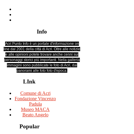
Info
Acri Punto Info è un portale d'informazione on
line dal 2001 della città di Acri. Oltre alle notizie
e alle opinioni potete trovare anche cenni sui
personaggi storici più importanti. Nella galleria
immagini sono pubblicate le foto di Acri, dai
panorami alle foto foto d'epoca.
LInk
Comune di Acri
Fondazione Vincenzo
Padula
Museo MACA
Beato Angelo
Popular