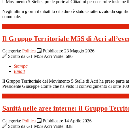
il Movimento 5 Stelle apre le porte ai Cittadini pe r costruire insieme il
Negli ultimi giorni il dibattito cittadino è stato caratterizzato da sig
comunale.
Leggi tutto: GT M5S Acri: LA POLITICA DEVE RIPARTIRE DA
Il Gruppo Territoriale M5S di Acri all’event
Categoria:
Politica
Pubblicato: 23 Maggio 2026
Scritto da
GT M5S Acri
Visite: 686
Stampa
Email
Il Gruppo Territoriale del Movimento 5 Stelle di Acri ha preso parte at
Presidente Giuseppe Conte che ha visto il coinvolgimento di oltre
100 
Leggi tutto: Il Gruppo Territoriale M5S di Acri all’evento “Nova”: l’Ital
Sanità nelle aree interne: il Gruppo Territ
Categoria:
Politica
Pubblicato: 14 Aprile 2026
Scritto da
GT M5S Acri
Visite: 838