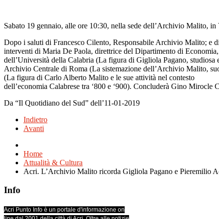
Sabato 19 gennaio, alle ore 10:30, nella sede dell’Archivio Malito, in V
Dopo i saluti di Francesco Cilento, Responsabile Archivio Malito; e di
interventi di Maria De Paola, direttrice del Dipartimento di Economia, 
dell’Università della Calabria (La figura di Gigliola Pagano, studiosa 
Archivio Centrale di Roma (La sistemazione dell’Archivio Malito, suo 
(La figura di Carlo Alberto Malito e le sue attività nel contesto
dell’economia Calabrese tra ‘800 e ‘900). Concluderà Gino Mirocle Cri
Da “Il Quotidiano del Sud” dell’11-01-2019
Indietro
Avanti
Home
Attualità & Cultura
Acri. L’Archivio Malito ricorda Gigliola Pagano e Pieremilio A
Info
Acri Punto Info è un portale d'informazione on
line dal 2001 della città di Acri. Oltre alle notizie