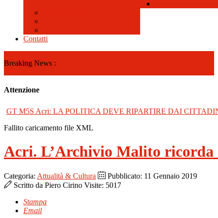
Galleria Video
Contatti
Breaking News :
Attenzione
GT M5S Acri: LA POLITICA DEVE RIPARTIRE DAI CITTADI
Fallito caricamento file XML
Acri. L’Archivio Malito ricorda
Categoria:
Attualità & Cultura
Pubblicato: 11 Gennaio 2019
Scritto da
Piero Cirino
Visite: 5017
Stampa
Email