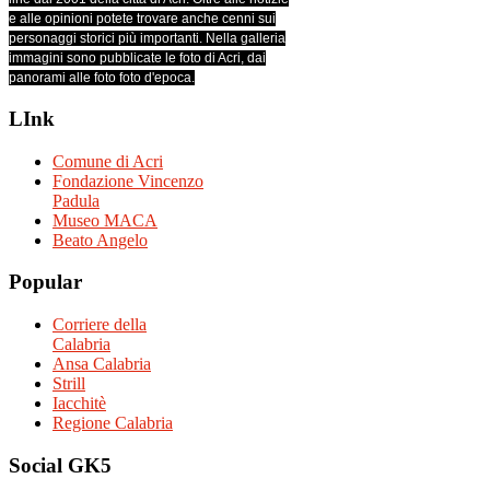
e alle opinioni potete trovare anche cenni sui
personaggi storici più importanti. Nella galleria
immagini sono pubblicate le foto di Acri, dai
panorami alle foto foto d'epoca.
LInk
Comune di Acri
Fondazione Vincenzo
Padula
Museo MACA
Beato Angelo
Popular
Corriere della
Calabria
Ansa Calabria
Strill
Iacchitè
Regione Calabria
Social
GK5