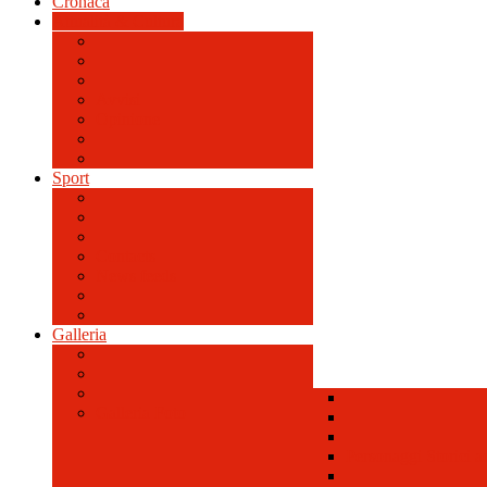
Cronaca
Attualità & Cultura
Avvisi
Opinione
Sport
Contacts
News feeds
Galleria
Galleria Foto
Personaggi Storici a