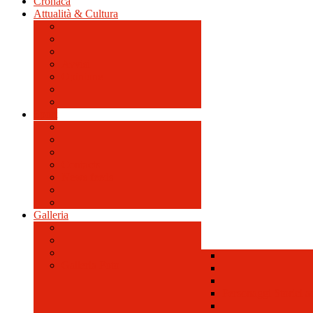
Cronaca
Attualità & Cultura
Avvisi
Opinione
Sport
Contacts
News feeds
Galleria
Galleria Foto
Personaggi Storici a