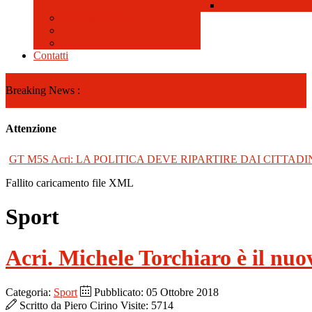
Galleria Video
Contatti
Breaking News :
Attenzione
GT M5S Acri: LA POLITICA DEVE RIPARTIRE DAI CITTADI
Fallito caricamento file XML
Sport
Acri. Michele Torchiaro è il nuo
Categoria:
Sport
Pubblicato: 05 Ottobre 2018
Scritto da
Piero Cirino
Visite: 5714