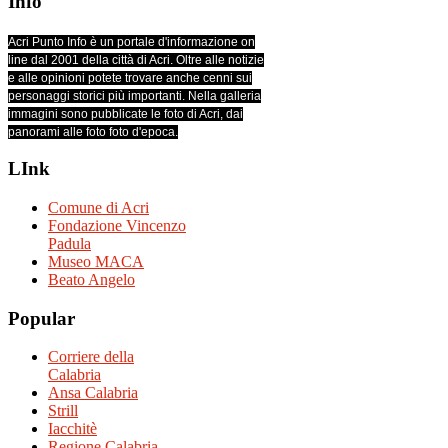
Info
Acri Punto Info è un portale d'informazione on
line dal 2001 della città di Acri. Oltre alle notizie
e alle opinioni potete trovare anche cenni sui
personaggi storici più importanti. Nella galleria
immagini sono pubblicate le foto di Acri, dai
panorami alle foto foto d'epoca.
LInk
Comune di Acri
Fondazione Vincenzo
Padula
Museo MACA
Beato Angelo
Popular
Corriere della
Calabria
Ansa Calabria
Strill
Iacchitè
Regione Calabria