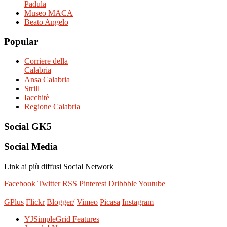
Padula
Museo MACA
Beato Angelo
Popular
Corriere della
Calabria
Ansa Calabria
Strill
Iacchitè
Regione Calabria
Social
GK5
Social
Media
Link ai più diffusi Social Network
Facebook
Twitter
RSS
Pinterest
Dribbble
Youtube
GPlus
Flickr
Blogger/
Vimeo
Picasa
Instagram
YJSimpleGrid Features