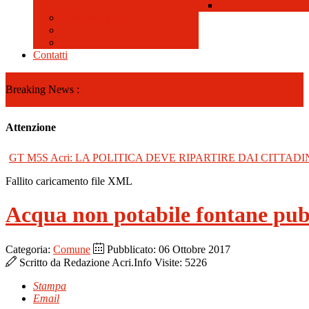
Galleria Video
Contatti
Breaking News :
Attenzione
GT M5S Acri: LA POLITICA DEVE RIPARTIRE DAI CITTADI
Fallito caricamento file XML
Acqua non potabile fontane pubb
Categoria:
Comune
Pubblicato: 06 Ottobre 2017
Scritto da
Redazione Acri.Info
Visite: 5226
Stampa
Email