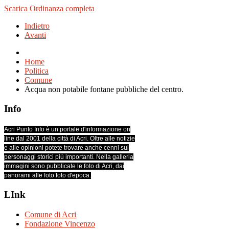
Scarica Ordinanza completa
Indietro
Avanti
Home
Politica
Comune
Acqua non potabile fontane pubbliche del centro.
Info
Acri Punto Info è un portale d'informazione on
line dal 2001 della città di Acri. Oltre alle notizie
e alle opinioni potete trovare anche cenni sui
personaggi storici più importanti. Nella galleria
immagini sono pubblicate le foto di Acri, dai
panorami alle foto foto d'epoca.
LInk
Comune di Acri
Fondazione Vincenzo