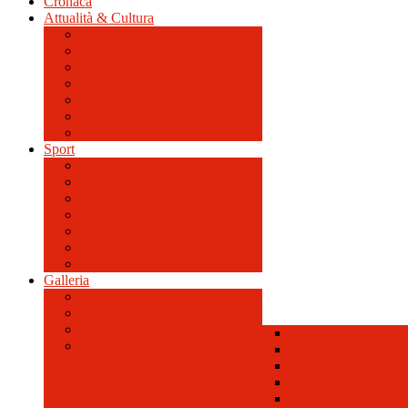
Cronaca
Attualità & Cultura
Avvisi
Opinione
Sport
Contacts
News feeds
Galleria
Galleria Foto
Personaggi Storici a