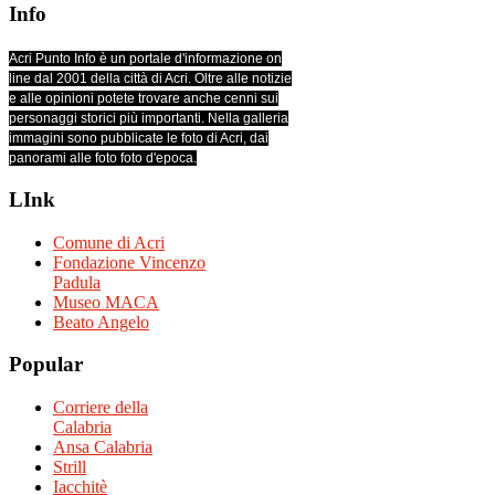
Info
Acri Punto Info è un portale d'informazione on
line dal 2001 della città di Acri. Oltre alle notizie
e alle opinioni potete trovare anche cenni sui
personaggi storici più importanti. Nella galleria
immagini sono pubblicate le foto di Acri, dai
panorami alle foto foto d'epoca.
LInk
Comune di Acri
Fondazione Vincenzo
Padula
Museo MACA
Beato Angelo
Popular
Corriere della
Calabria
Ansa Calabria
Strill
Iacchitè