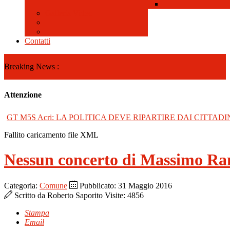
Galleria Video
Contatti
Breaking News :
Attenzione
GT M5S Acri: LA POLITICA DEVE RIPARTIRE DAI CITTADI
Fallito caricamento file XML
Nessun concerto di Massimo Ran
Categoria:
Comune
Pubblicato: 31 Maggio 2016
Scritto da
Roberto Saporito
Visite: 4856
Stampa
Email