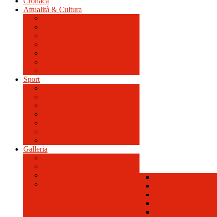
Cronaca
Attualità & Cultura
Avvisi
Opinione
Sport
Contacts
News feeds
Galleria
Galleria Foto
Personaggi Storici a