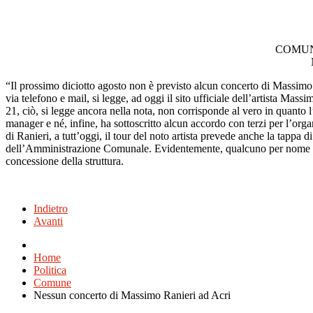
COMUN
“Il prossimo diciotto agosto non è previsto alcun concerto di Massimo
via telefono e mail, si legge, ad oggi il sito ufficiale dell’artista Massi
21, ciò, si legge ancora nella nota, non corrisponde al vero in quant
manager e né, infine, ha sottoscritto alcun accordo con terzi per l’org
di Ranieri, a tutt’oggi, il tour del noto artista prevede anche la tappa 
dell’Amministrazione Comunale. Evidentemente, qualcuno per nome e c
concessione della struttura.
Indietro
Avanti
Home
Politica
Comune
Nessun concerto di Massimo Ranieri ad Acri