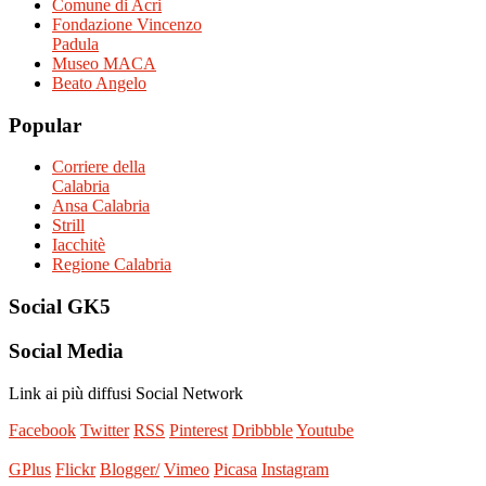
Comune di Acri
Fondazione Vincenzo
Padula
Museo MACA
Beato Angelo
Popular
Corriere della
Calabria
Ansa Calabria
Strill
Iacchitè
Regione Calabria
Social
GK5
Social
Media
Link ai più diffusi Social Network
Facebook
Twitter
RSS
Pinterest
Dribbble
Youtube
GPlus
Flickr
Blogger/
Vimeo
Picasa
Instagram