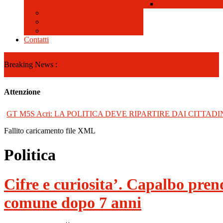
Galleria Video
Contatti
Breaking News :
Attenzione
GT M5S Acri: LA POLITICA DEVE RIPARTIRE DAI CITTADI
Fallito caricamento file XML
Politica
Cifre e curiosita’. Capalbo prend
comune dopo 7 anni