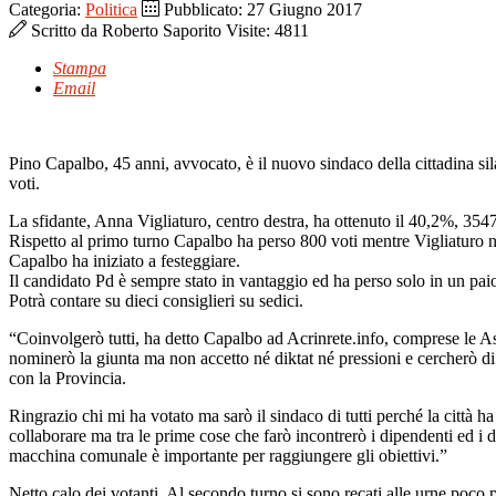
Categoria:
Politica
Pubblicato: 27 Giugno 2017
Scritto da
Roberto Saporito
Visite: 4811
Stampa
Email
Pino Capalbo, 45 anni, avvocato, è il nuovo sindaco della cittadina si
voti.
La sfidante, Anna Vigliaturo, centro destra, ha ottenuto il 40,2%, 3547 
Rispetto al primo turno Capalbo ha perso 800 voti mentre Vigliaturo ne
Capalbo ha iniziato a festeggiare.
Il candidato Pd è sempre stato in vantaggio ed ha perso solo in un pai
Potrà contare su dieci consiglieri su sedici.
“Coinvolgerò tutti, ha detto Capalbo ad Acrinrete.info, comprese le As
nominerò la giunta ma non accetto né diktat né pressioni e cercherò 
con la Provincia.
Ringrazio chi mi ha votato ma sarò il sindaco di tutti perché la città ha
collaborare ma tra le prime cose che farò incontrerò i dipendenti ed i d
macchina comunale è importante per raggiungere gli obiettivi.”
Netto calo dei votanti. Al secondo turno si sono recati alle urne poco p