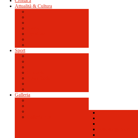
Cronaca
Attualità & Cultura
Avvisi
Opinione
Sport
Contacts
News feeds
Galleria
Galleria Foto
Personaggi Storici a