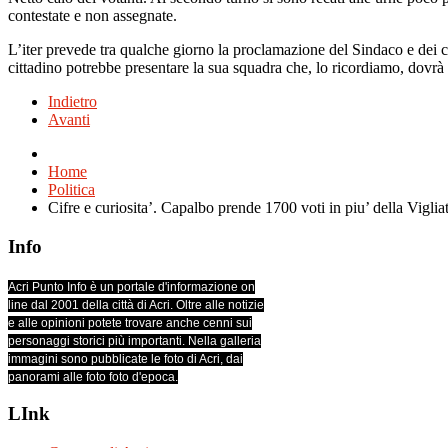
contestate e non assegnate.
L’iter prevede tra qualche giorno la proclamazione del Sindaco e dei 
cittadino potrebbe presentare la sua squadra che, lo ricordiamo, dov
Indietro
Avanti
Home
Politica
Cifre e curiosita’. Capalbo prende 1700 voti in piu’ della Vigli
Info
Acri Punto Info è un portale d'informazione on
line dal 2001 della città di Acri. Oltre alle notizie
e alle opinioni potete trovare anche cenni sui
personaggi storici più importanti. Nella galleria
immagini sono pubblicate le foto di Acri, dai
panorami alle foto foto d'epoca.
LInk