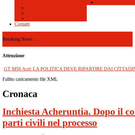
Galleria Video
Contatti
Breaking News :
Attenzione
GT M5S Acri: LA POLITICA DEVE RIPARTIRE DAI CITTADI
Fallito caricamento file XML
Cronaca
Inchiesta Acheruntia. Dopo il co
parti civili nel processo