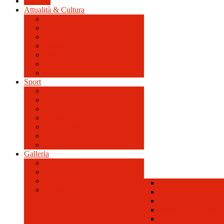
Cronaca
Attualità & Cultura
Avvisi
Opinione
Sport
Contacts
News feeds
Galleria
Galleria Foto
Personaggi Storici a