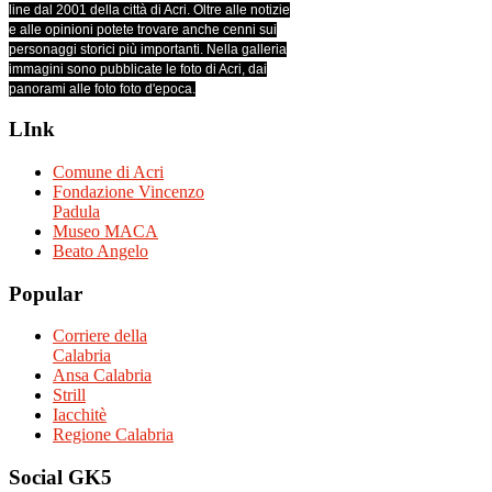
line dal 2001 della città di Acri. Oltre alle notizie
e alle opinioni potete trovare anche cenni sui
personaggi storici più importanti. Nella galleria
immagini sono pubblicate le foto di Acri, dai
panorami alle foto foto d'epoca.
LInk
Comune di Acri
Fondazione Vincenzo
Padula
Museo MACA
Beato Angelo
Popular
Corriere della
Calabria
Ansa Calabria
Strill
Iacchitè
Regione Calabria
Social
GK5