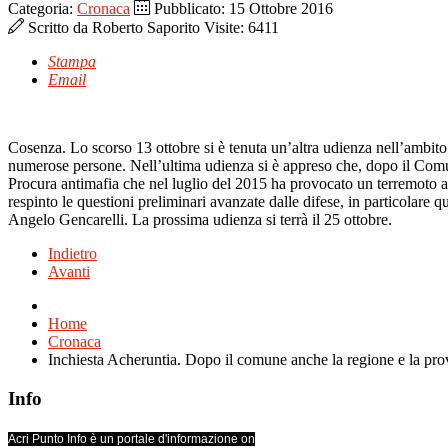
Categoria:
Cronaca
Pubblicato: 15 Ottobre 2016
Scritto da
Roberto Saporito
Visite: 6411
Stampa
Email
Cosenza. Lo scorso 13 ottobre si è tenuta un’altra udienza nell’ambito 
numerose persone. Nell’ultima udienza si è appreso che, dopo il Comune
Procura antimafia che nel luglio del 2015 ha provocato un terremoto ad
respinto le questioni preliminari avanzate dalle difese, in particolare
Angelo Gencarelli. La prossima udienza si terrà il 25 ottobre.
Indietro
Avanti
Home
Cronaca
Inchiesta Acheruntia. Dopo il comune anche la regione e la provin
Info
Acri Punto Info è un portale d'informazione on