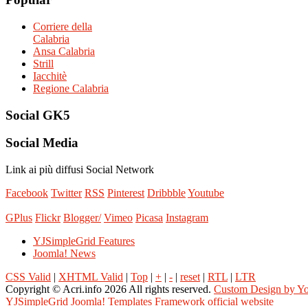
Corriere della
Calabria
Ansa Calabria
Strill
Iacchitè
Regione Calabria
Social
GK5
Social
Media
Link ai più diffusi Social Network
Facebook
Twitter
RSS
Pinterest
Dribbble
Youtube
GPlus
Flickr
Blogger/
Vimeo
Picasa
Instagram
YJSimpleGrid Features
Joomla! News
CSS Valid
|
XHTML Valid
|
Top
|
+
|
-
|
reset
|
RTL
|
LTR
Copyright ©
Acri.info
2026 All rights reserved.
Custom Design by Y
YJSimpleGrid Joomla! Templates Framework official website