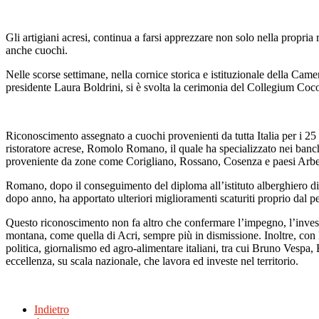
Gli artigiani acresi, continua a farsi apprezzare non solo nella propria r
anche cuochi.
Nelle scorse settimane, nella cornice storica e istituzionale della Came
presidente Laura Boldrini, si è svolta la cerimonia del Collegium Coc
Riconoscimento assegnato a cuochi provenienti da tutta Italia per i 25 a
ristoratore acrese, Romolo Romano, il quale ha specializzato nei banche
proveniente da zone come Corigliano, Rossano, Cosenza e paesi Arbe
Romano, dopo il conseguimento del diploma all’istituto alberghiero di P
dopo anno, ha apportato ulteriori miglioramenti scaturiti proprio dal per
Questo riconoscimento non fa altro che confermare l’impegno, l’investim
montana, come quella di Acri, sempre più in dismissione. Inoltre, con l
politica, giornalismo ed agro-alimentare italiani, tra cui Bruno Vesp
eccellenza, su scala nazionale, che lavora ed investe nel territorio.
Indietro