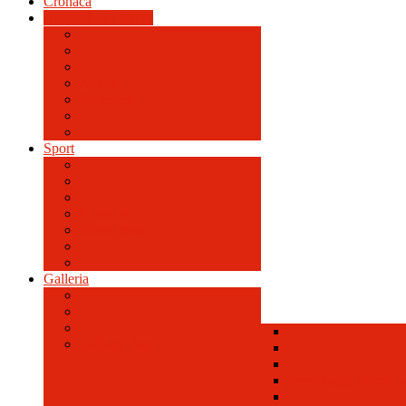
Cronaca
Attualità & Cultura
Avvisi
Opinione
Sport
Contacts
News feeds
Galleria
Galleria Foto
Personaggi Storici a