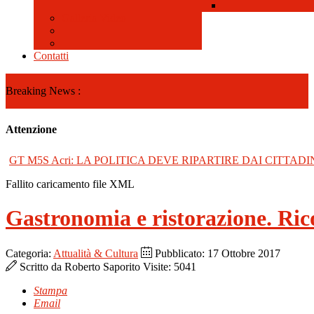
Galleria Video
Contatti
Breaking News :
Attenzione
GT M5S Acri: LA POLITICA DEVE RIPARTIRE DAI CITTADI
Fallito caricamento file XML
Gastronomia e ristorazione. R
Categoria:
Attualità & Cultura
Pubblicato: 17 Ottobre 2017
Scritto da
Roberto Saporito
Visite: 5041
Stampa
Email