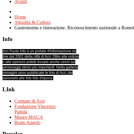
Avanti
Home
Attualità & Cultura
Gastronomia e ristorazione. Riconoscimento nazionale a Rom
Info
Acri Punto Info è un portale d'informazione on
line dal 2001 della città di Acri. Oltre alle notizie
e alle opinioni potete trovare anche cenni sui
personaggi storici più importanti. Nella galleria
immagini sono pubblicate le foto di Acri, dai
panorami alle foto foto d'epoca.
LInk
Comune di Acri
Fondazione Vincenzo
Padula
Museo MACA
Beato Angelo
Popular